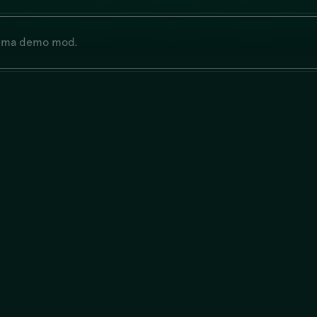
 nema demo mod.