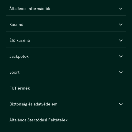
Általános információk
Kaszinó
Élő kaszinó
Jackpotok
Sport
FUT érmék
Biztonság és adatvédelem
Általános Szerződési Feltételek