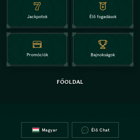
Jackpotok
Élő fogadások
Promóciók
Bajnokságok
FŐOLDAL
Magyar
Élő Chat