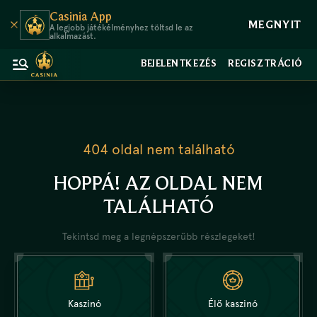
Casinia App
MEGNYIT
A legjobb játékélményhez töltsd le az
alkalmazást.
BEJELENTKEZÉS
REGISZTRÁCIÓ
404 oldal nem található
HOPPÁ! AZ OLDAL NEM
TALÁLHATÓ
Tekintsd meg a legnépszerűbb részlegeket!
Kaszinó
Élő kaszinó