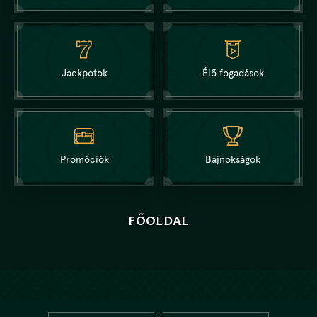
Jackpotok
Élő fogadások
Promóciók
Bajnokságok
FŐOLDAL