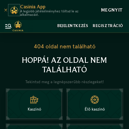
Casinia App
MEGNYIT
A legjobb játékélményhez töltsd le az
alkalmazást.
BEJELENTKEZÉS
REGISZTRÁCIÓ
404 oldal nem található
HOPPÁ! AZ OLDAL NEM
TALÁLHATÓ
Tekintsd meg a legnépszerűbb részlegeket!
Kaszinó
Élő kaszinó