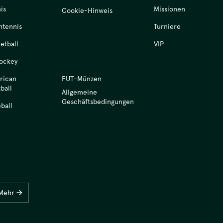
is
Missionen
Cookie-Hinweis
htennis
Turniere
etball
VIP
ockey
FUT-Münzen
rican
ball
Allgemeine
Geschäftsbedingungen
ball
Mehr