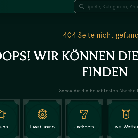
Spiele, Kategorien, Anb
404 Seite nicht gefun
OPS! WIR KÖNNEN DIE
FINDEN
Schau dir die beliebtesten Abschnit
sino
Live Casino
Jackpots
Live-Wette