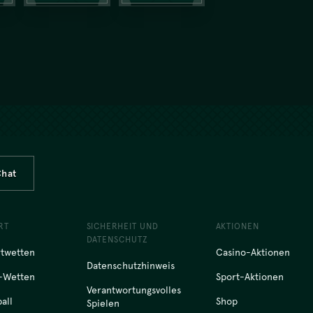
Chat
RT
SICHERHEIT UND
AKTIONEN
DATENSCHUTZ
rtwetten
Casino-Aktionen
Datenschutzhinweis
e-Wetten
Sport-Aktionen
Verantwortungsvolles
all
Shop
Spielen