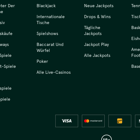
ter Der
Blackjack
Neue Jackpots
Tenn
he
Internationale
Drops & Wins
Tisc
siv
Tische
Tägliche
Bask
skäufe
Spielshows
Jackpots
Eish
ways
Baccarat Und
Jackpot Play
Ame
Würfel
Spiele
Alle Jackpots
Foot
Poker
t-Spiele
Base
Alle Live-Casinos
spiele
Spiele