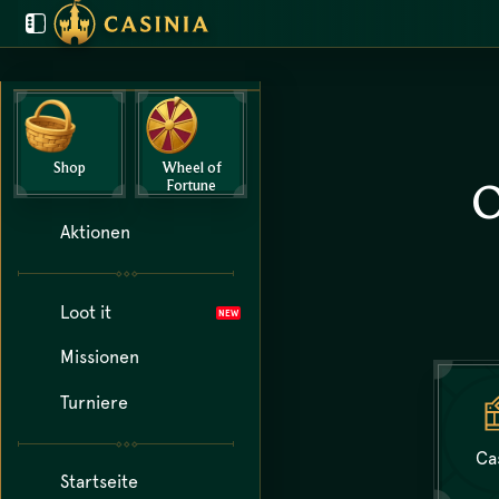
Shop
Wheel of
O
Fortune
Aktionen
Loot it
NEW
Missionen
Turniere
Ca
Startseite