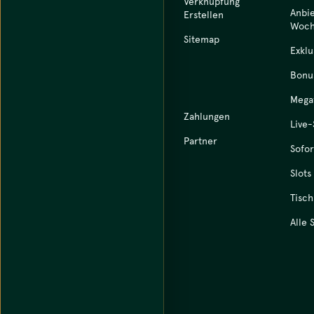
Verknüpfung
Anbie
Erstellen
Woc
Sitemap
Exklu
Bonu
Mega
Zahlungen
Live-
Partner
Sofor
Slots
Tisch
Alle 