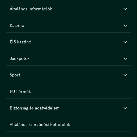
Általános információk
Kaszinó
Élő kaszinó
Jackpotok
Sport
FUT érmék
Biztonság és adatvédelem
Általános Szerződési Feltételek