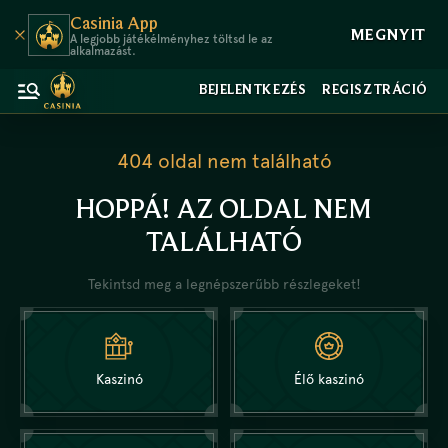
Casinia App
MEGNYIT
A legjobb játékélményhez töltsd le az
alkalmazást.
BEJELENTKEZÉS
REGISZTRÁCIÓ
404 oldal nem található
HOPPÁ! AZ OLDAL NEM
TALÁLHATÓ
Tekintsd meg a legnépszerűbb részlegeket!
Kaszinó
Élő kaszinó