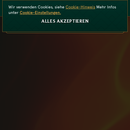
Wir verwenden Cookies, siehe
Cookie-Hinweis
Mehr Infos
unter
Cookie-Einstellungen.
ALLES AKZEPTIEREN