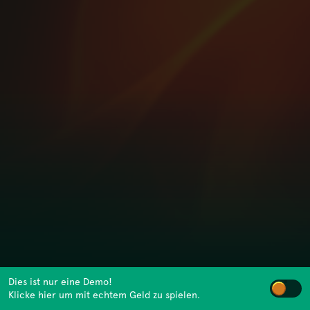
Dies ist nur eine Demo!
Klicke hier um mit echtem Geld zu spielen.