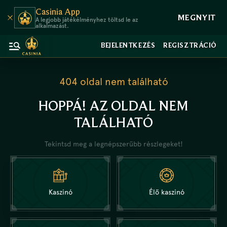
Casinia App
MEGNYIT
A legjobb játékélményhez töltsd le az
alkalmazást.
BEJELENTKEZÉS
REGISZTRÁCIÓ
404 oldal nem található
HOPPÁ! AZ OLDAL NEM
TALÁLHATÓ
Tekintsd meg a legnépszerűbb részlegeket!
Kaszinó
Élő kaszinó