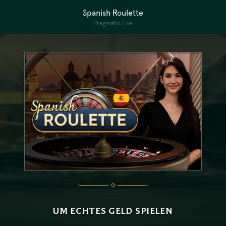
Spanish Roulette
Pragmatic Live
UM ECHTES GELD SPIELEN