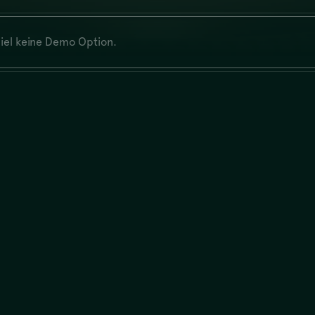
piel keine Demo Option.