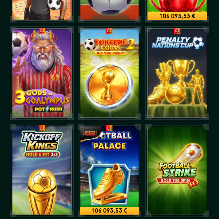
106 093,53 €
ÚJ
ÚJ
ÚJ
ÚJ
ÚJ
106 093,53 €