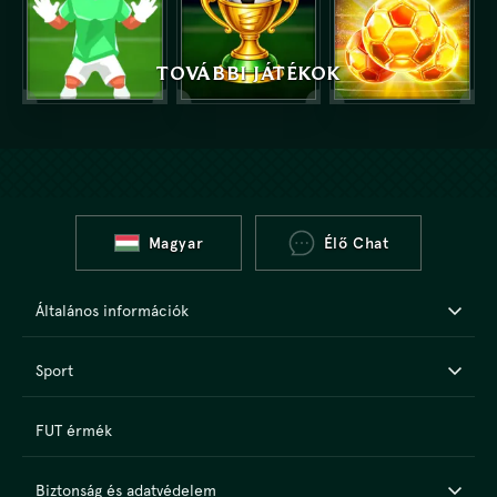
TOVÁBBI JÁTÉKOK
Magyar
Élő Chat
Általános információk
Sport
FUT érmék
Biztonság és adatvédelem