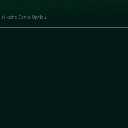
piel keine Demo Option.