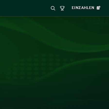
EINZAHLEN