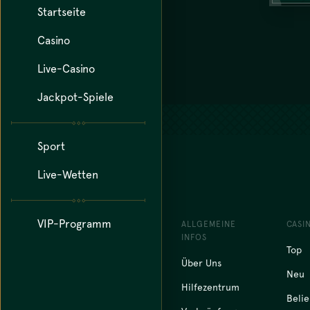
Startseite
Casino
Live-Casino
Jackpot-Spiele
Sport
Live-Wetten
VIP-Programm
ALLGEMEINE
CASI
INFOS
Top
Über Uns
Neu
Hilfezentrum
Belie