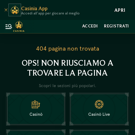
Casinia App
APRI
Accedi all'app per giocare al meglio
ACCEDI
REGISTRATI
404 pagina non trovata
OPS! NON RIUSCIAMO A
TROVARE LA PAGINA
Scopri le sezioni più popolari.
Casinò
Casinò Live