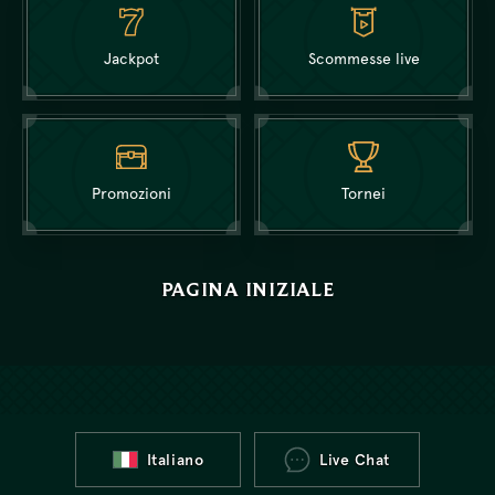
Jackpot
Scommesse live
Promozioni
Tornei
PAGINA INIZIALE
Italiano
Live Chat