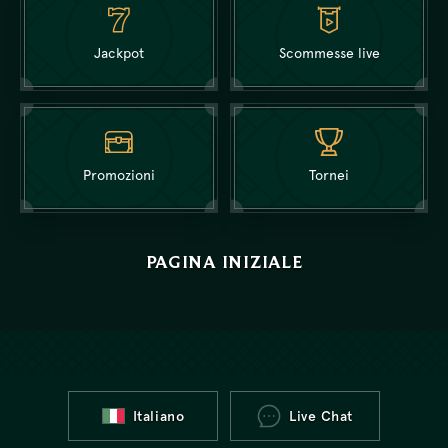
Jackpot
Scommesse live
Promozioni
Tornei
PAGINA INIZIALE
Italiano
Live Chat