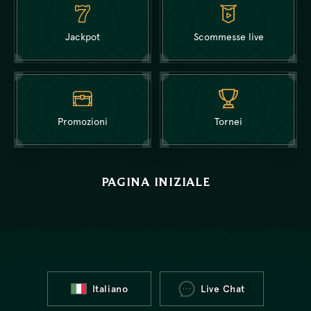
Jackpot
Scommesse live
Promozioni
Tornei
PAGINA INIZIALE
Italiano
Live Chat