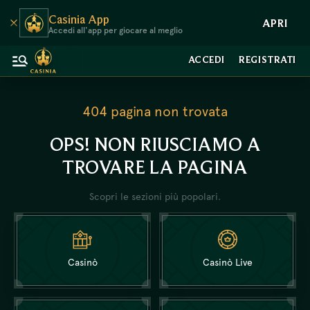
Casinia App
APRI
Accedi all'app per giocare al meglio
ACCEDI
REGISTRATI
404 pagina non trovata
OPS! NON RIUSCIAMO A
TROVARE LA PAGINA
Scopri le sezioni più popolari.
Casinò
Casinò Live