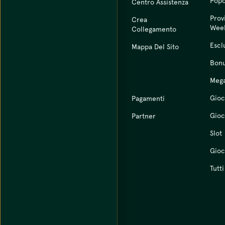
Popo
Centro Assistenza
Prov
Crea
Wee
Collegamento
Escl
Mappa Del Sito
Bonu
Meg
Gioc
Pagamenti
Gioc
Partner
Slot
Gioc
Tutti