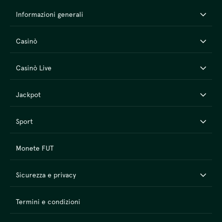
Informazioni generali
Casinò
Casinò Live
Jackpot
Sport
Monete FUT
Sicurezza e privacy
Termini e condizioni