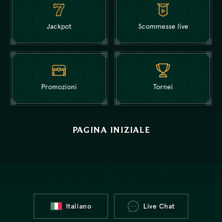
Jackpot
Scommesse live
Promozioni
Tornei
PAGINA INIZIALE
Italiano
Live Chat