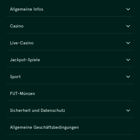
Allgemeine Infos
Casino
Live-Casino
Jackpot-Spiele
Sport
FUT-Münzen
Sicherheit und Datenschutz
Allgemeine Geschäftsbedingungen