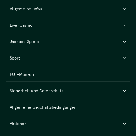
Allgemeine Infos
Live-Casino
Jackpot-Spiele
Sport
FUT-Münzen
Sicherheit und Datenschutz
Allgemeine Geschäftsbedingungen
Aktionen