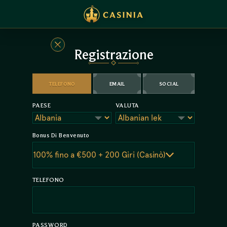
Registrazione
TELEFONO
EMAIL
SOCIAL
PAESE
VALUTA
Bonus Di Benvenuto
100% fino a €500 + 200 Giri (Casinò)
TELEFONO
PASSWORD