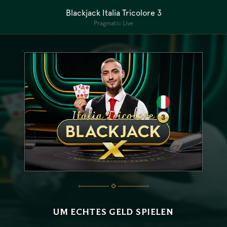
Blackjack Italia Tricolore 3
Pragmatic Live
UM ECHTES GELD SPIELEN