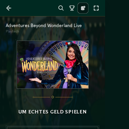
Adventures Beyond Wonderland Live
Playtech
UM ECHTES GELD SPIELEN