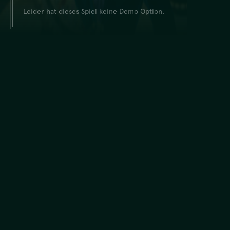
Leider hat dieses Spiel keine Demo Option.