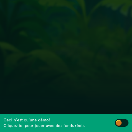
Ceci n'est qu'une démo!
Cliquez ici pour jouer avec des fonds réels.