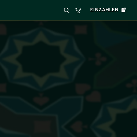
EINZAHLEN