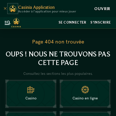
Casinia Application
OUVRIR
Accéder à l'application pour mieux jouer
SE CONNECTER
S'INSCRIRE
Page 404 non trouvée
OUPS ! NOUS NE TROUVONS PAS
CETTE PAGE
Consultez les sections les plus populaires.
Casino
Casino en ligne