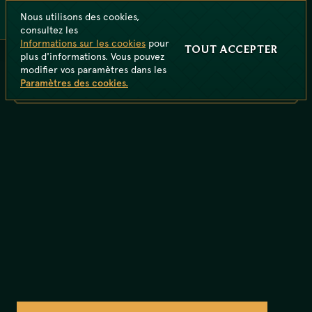
Nous utilisons des cookies,
consultez les
Informations sur les cookies
pour
TOUT ACCEPTER
plus d'informations. Vous pouvez
modifier vos paramètres dans les
Paramètres des cookies.