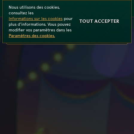
Nous utilisons des cookies,
consultez les
Informations sur les cookies
pour
TOUT ACCEPTER
plus d'informations. Vous pouvez
modifier vos paramètres dans les
Paramètres des cookies.