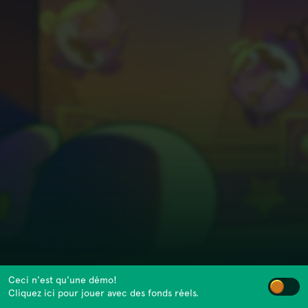
Ceci n'est qu'une démo!
Cliquez ici pour jouer avec des fonds réels.