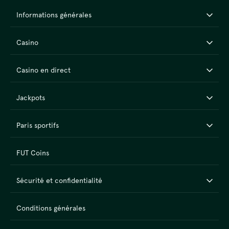
Informations générales
Casino
Casino en direct
Jackpots
Paris sportifs
FUT Coins
Sécurité et confidentialité
Conditions générales