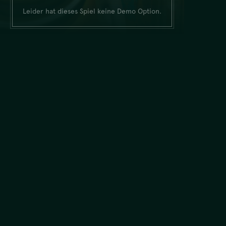
Leider hat dieses Spiel keine Demo Option.