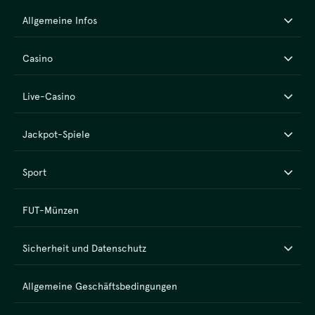
Allgemeine Infos
Casino
Live-Casino
Jackpot-Spiele
Sport
FUT-Münzen
Sicherheit und Datenschutz
Allgemeine Geschäftsbedingungen