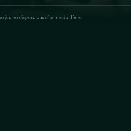
e jeu ne dispose pas d'un mode démo.