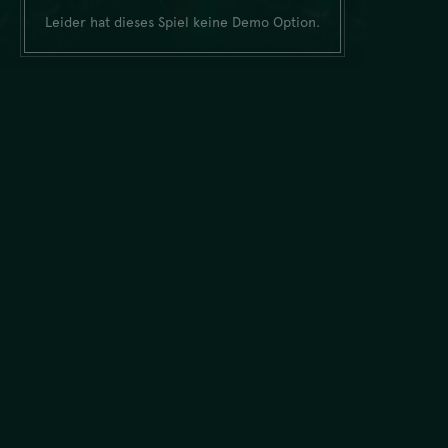
Leider hat dieses Spiel keine Demo Option.