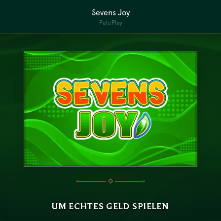
Sevens Joy
PatePlay
UM ECHTES GELD SPIELEN