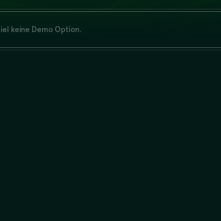
piel keine Demo Option.