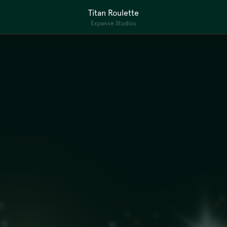
Titan Roulette
Expanse Studios