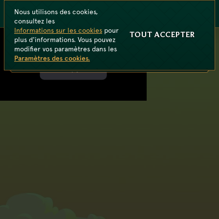
Nous utilisons des cookies,
consultez les
Informations sur les cookies
pour
TOUT ACCEPTER
plus d'informations. Vous pouvez
modifier vos paramètres dans les
Paramètres des cookies.