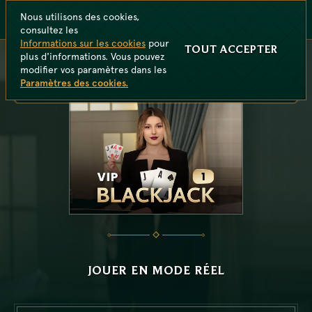
Nous utilisons des cookies,
consultez les
Informations sur les cookies
pour
TOUT ACCEPTER
plus d'informations. Vous pouvez
VIP Blackjack 1
modifier vos paramètres dans les
Imagine Live
Paramètres des cookies.
JOUER EN MODE RÉEL