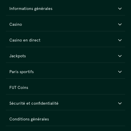
Informations générales
Casino
Casino en direct
Jackpots
Paris sportifs
FUT Coins
Sécurité et confidentialité
Conditions générales