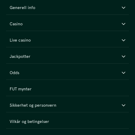
Generell info
Casino
Live casino
Jackpotter
Odds
FUT mynter
Sikkerhet og personvern
Vilkår og betingelser