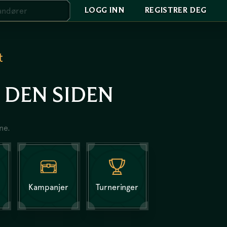
LOGG INN
REGISTRER DEG
randører
t
E DEN SIDEN
ne.
Kampanjer
Turneringer