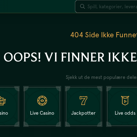
Spill, kategorier, leve
404 Side Ikke Funne
OOPS! VI FINNER IKK
Sjekk ut de mest populære dele
sino
Live Casino
Jackpotter
Live odds