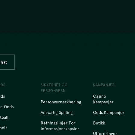
Chat
DDS
SIKKERHET OG
KAMPANJER
PERSONVERN
ds
Casino
Personvernerklæring
Kampanjer
ve Odds
Ansvarlig Spilling
Odds Kampanjer
tball
Retningslinjer For
Butikk
nnis
Informasjonskapsler
Utfordringer