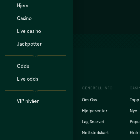
Hjem
Casino
Live casino
Jackpotter
Odds
Live odds
GENERELL INFO
CASI
Om Oss
Topp
VIP nivåer
Hjelpesenter
Nye
Lag Snarvei
Popu
Nettstedskart
Ekskl