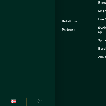
Bonu
Mega
Live 
Betalinger
Øyeb
Partnere
Spill
Spil
Bords
Alle 