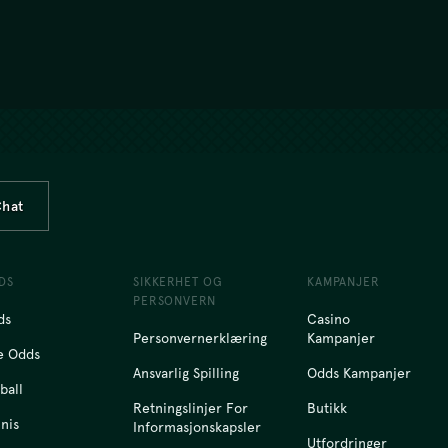
Chat
DS
SIKKERHET OG
KAMPANJER
PERSONVERN
ds
Casino
Personvernerklæring
Kampanjer
e Odds
Ansvarlig Spilling
Odds Kampanjer
ball
Retningslinjer For
Butikk
nis
Informasjonskapsler
Utfordringer