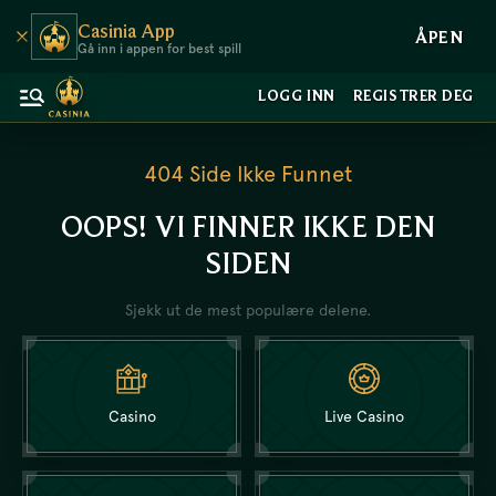
Casinia App
ÅPEN
Gå inn i appen for best spill
LOGG INN
REGISTRER DEG
404 Side Ikke Funnet
OOPS! VI FINNER IKKE DEN
SIDEN
Sjekk ut de mest populære delene.
Casino
Live Casino