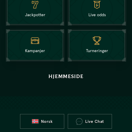
Jackpotter
Live odds
Kampanjer
Turneringer
HJEMMESIDE
Norsk
Live Chat