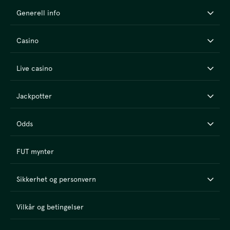
Generell info
Casino
Live casino
Jackpotter
Odds
FUT mynter
Sikkerhet og personvern
Vilkår og betingelser