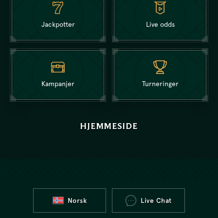
Jackpotter
Live odds
Kampanjer
Turneringer
HJEMMESIDE
Norsk
Live Chat