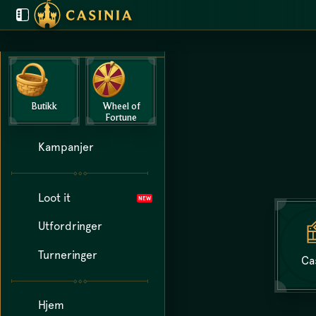
Butikk
Wheel of
Fortune
Kampanjer
Loot it
NEW
Utfordringer
Turneringer
Ca
Hjem