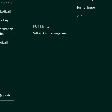
rdtennis
Turneringer
ketball
VIP
ockey
FUT Mynter
erikansk
Vilkår Og Betingelser
ball
eball
Mer