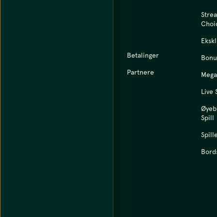
Stre
Choi
Ekskl
Betalinger
Bonu
Partnere
Mega
Live 
Øyeb
Spill
Spil
Bords