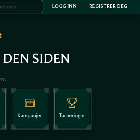
LOGG INN
REGISTRER DEG
randører
t
E DEN SIDEN
ne.
Kampanjer
Turneringer