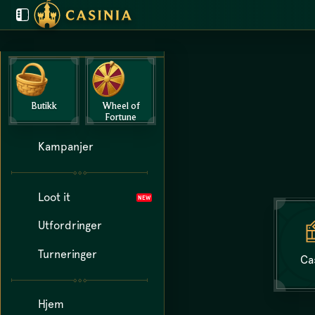
Butikk
Wheel of
Fortune
Kampanjer
Loot it
NEW
Utfordringer
Turneringer
Ca
Hjem