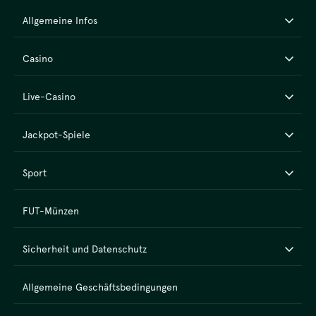
Allgemeine Infos
Casino
Live-Casino
Jackpot-Spiele
Sport
FUT-Münzen
Sicherheit und Datenschutz
Allgemeine Geschäftsbedingungen