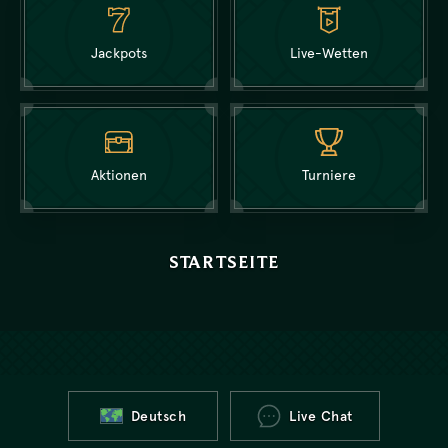
Jackpots
Live-Wetten
Aktionen
Turniere
STARTSEITE
Deutsch
Live Chat