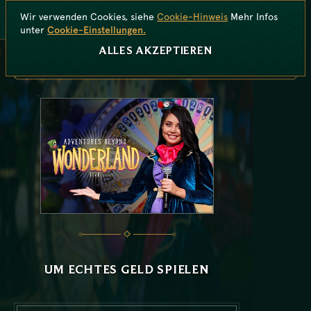
Wir verwenden Cookies, siehe
Cookie-Hinweis
Mehr Infos
unter
Cookie-Einstellungen.
ALLES AKZEPTIEREN
Adventures Beyond Wonderland Live
Playtech
UM ECHTES GELD SPIELEN