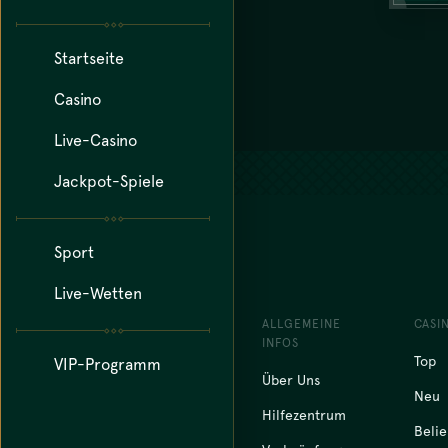
Startseite
Casino
Live-Casino
Jackpot-Spiele
Sport
Live-Wetten
ALLGEMEINE
CASI
INFOS
Top
VIP-Programm
Über Uns
Neu
Hilfezentrum
Belie