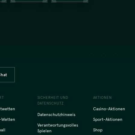
Chat
RT
SICHERHEIT UND
AKTIONEN
DATENSCHUTZ
rtwetten
Casino-Aktionen
Datenschutzhinweis
e-Wetten
Sport-Aktionen
Verantwortungsvolles
all
Shop
Spielen