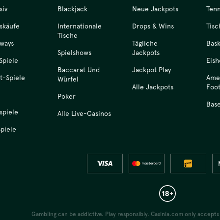
siv
Blackjack
Neue Jackpots
Tenn
skäufe
Internationale
Drops & Wins
Tisc
Tische
ways
Tägliche
Bask
Spielshows
Jackpots
Spiele
Eish
Baccarat Und
Jackpot Play
t-Spiele
Ame
Würfel
Alle Jackpots
Foot
Poker
Base
spiele
Alle Live-Casinos
Spiele
Gambling can be addictive. Play responsibly. Casinia.com only accepts